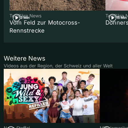
TeleBärn News
TeleBärn 
3 Min
15 Min
Vom Feld zur Motocross-
Donners
Rennstrecke
Weitere News
Videos aus der Region, der Schweiz und aller Welt