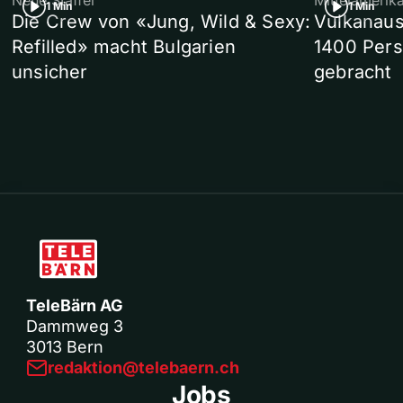
Neue Staffel
Mittelamerik
1 Min
1 Min
Die Crew von «Jung, Wild & Sexy:
Vulkanaus
Refilled» macht Bulgarien
1400 Pers
unsicher
gebracht
TeleBärn AG
Dammweg 3
3013 Bern
redaktion@telebaern.ch
Jobs