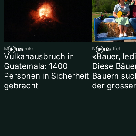
Mittelamerika
Neue Staffel
1 Min
1 Min
Vulkanausbruch in
«Bauer, led
Guatemala: 1400
Diese Bäue
Personen in Sicherheit
Bauern suc
gebracht
der grosse