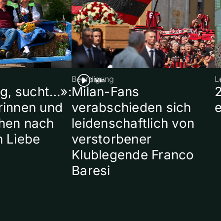
Beerdigung
L
1 Min
ig, sucht…»:
Milan-Fans
rinnen und
verabschieden sich
hen nach
leidenschaftlich von
n Liebe
verstorbener
Klublegende Franco
Baresi