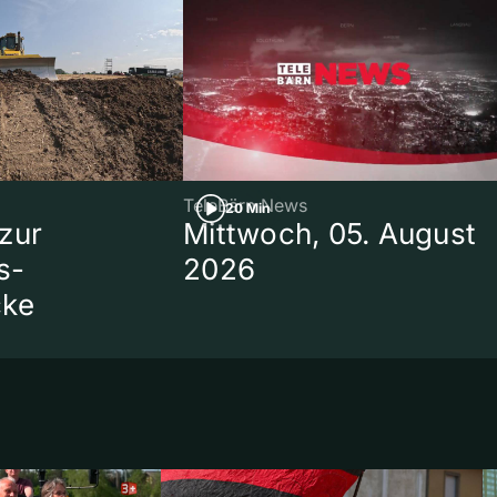
TeleBärn News
20 Min
zur
Mittwoch, 05. August
s-
2026
cke