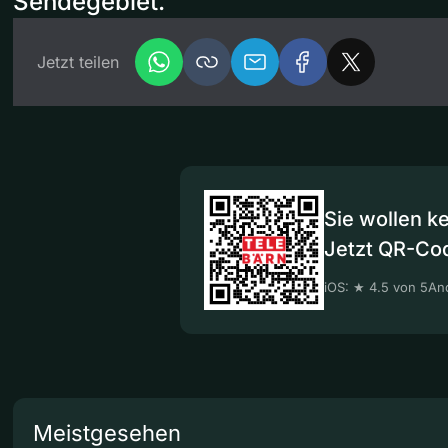
Sendegebiet.
Jetzt teilen
Sie wollen k
Jetzt QR-Co
iOS: ★ 4.5 von 5
And
Meistgesehen