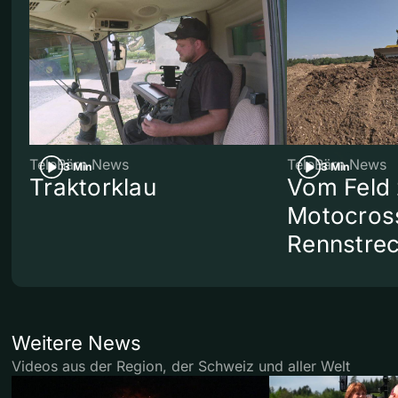
TeleBärn News
TeleBärn News
3 Min
3 Min
Traktorklau
Vom Feld 
Motocros
Rennstre
Weitere News
Videos aus der Region, der Schweiz und aller Welt