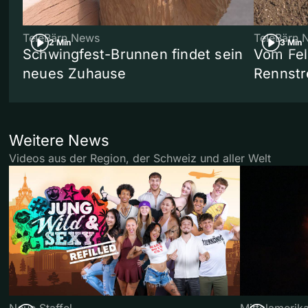
TeleBärn News
TeleBärn 
2 Min
3 Min
Schwingfest-Brunnen findet sein
Vom Fel
neues Zuhause
Rennstr
Weitere News
Videos aus der Region, der Schweiz und aller Welt