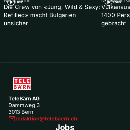
Neue Staffel
Mittelamerik
1 Min
1 Min
Die Crew von «Jung, Wild & Sexy:
Vulkanaus
Refilled» macht Bulgarien
1400 Pers
unsicher
gebracht
TeleBärn AG
Dammweg 3
3013 Bern
redaktion@telebaern.ch
Jobs