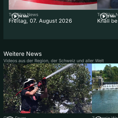
TeleBärn News
TeleBärn 
14 Min
3 Min
Freitag, 07. August 2026
Knall b
Weitere News
Videos aus der Region, der Schweiz und aller Welt