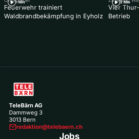
Ohne Feuer
Zu wenig Wa
1 Min
2 Min
Feuerwehr trainiert
Vier Thur
Waldbrandbekämpfung in Eyholz
Betrieb
TeleBärn AG
Dammweg 3
3013 Bern
redaktion@telebaern.ch
Jobs