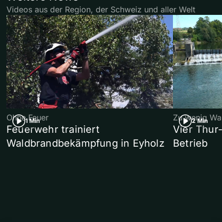
Videos aus der Region, der Schweiz und aller Welt
Ohne Feuer
Zu wenig Wa
1 Min
2 Min
Feuerwehr trainiert
Vier Thur
Waldbrandbekämpfung in Eyholz
Betrieb