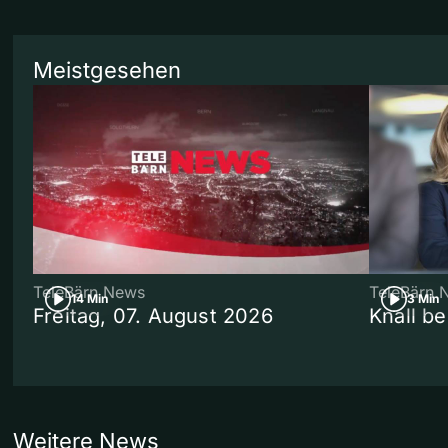
Meistgesehen
TeleBärn News
TeleBärn 
14 Min
3 Min
Freitag, 07. August 2026
Knall b
Weitere News