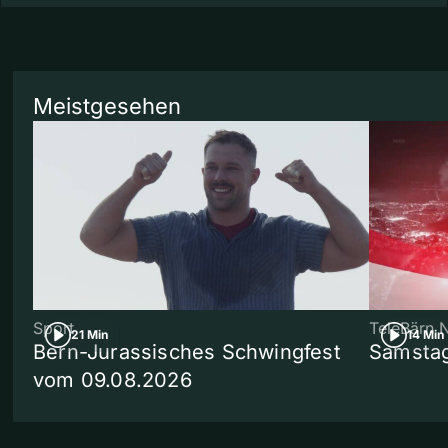
Meistgesehen
Sport
TeleBärn 
21 Min
14 Min
Bern-Jurassisches Schwingfest
Samstag
vom 09.08.2026