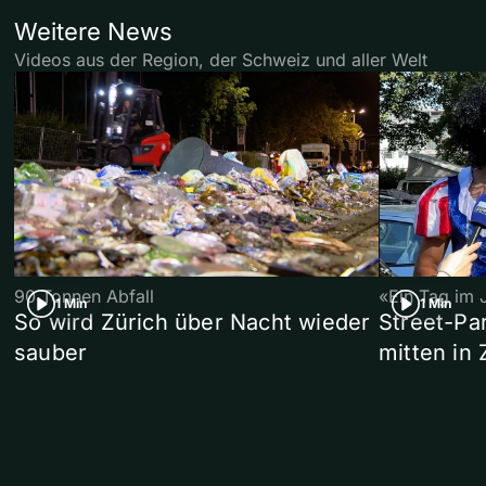
Weitere News
Videos aus der Region, der Schweiz und aller Welt
90 Tonnen Abfall
«Ein Tag im 
1 Min
1 Min
So wird Zürich über Nacht wieder
Street-P
sauber
mitten in 