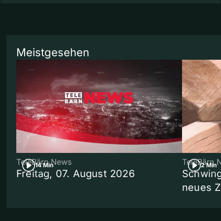
Meistgesehen
TeleBärn News
TeleBärn 
14 Min
2 Min
Freitag, 07. August 2026
Schwing
neues 