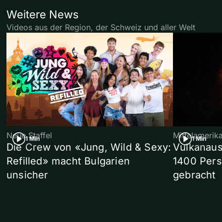
Weitere News
Videos aus der Region, der Schweiz und aller Welt
Neue Staffel
Mittelamerik
1 Min
1 Min
Die Crew von «Jung, Wild & Sexy:
Vulkanaus
Refilled» macht Bulgarien
1400 Pers
unsicher
gebracht