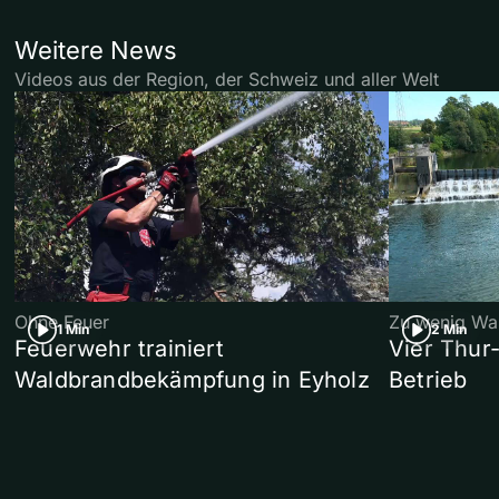
Weitere News
Videos aus der Region, der Schweiz und aller Welt
Ohne Feuer
Zu wenig Wa
1 Min
2 Min
Feuerwehr trainiert
Vier Thur
Waldbrandbekämpfung in Eyholz
Betrieb