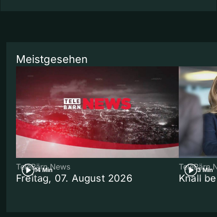
Meistgesehen
TeleBärn News
TeleBärn 
14 Min
3 Min
Freitag, 07. August 2026
Knall b