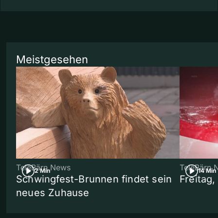
Meistgesehen
TeleBärn News
TeleBärn 
2 Min
14 Min
Schwingfest-Brunnen findet sein
Freitag
neues Zuhause