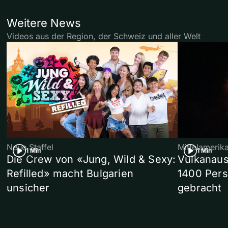
Weitere News
Videos aus der Region, der Schweiz und aller Welt
Neue Staffel
Mittelamerik
1 Min
1 Min
Die Crew von «Jung, Wild & Sexy:
Vulkanaus
Refilled» macht Bulgarien
1400 Pers
unsicher
gebracht