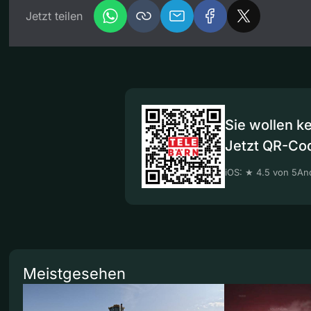
Jetzt teilen
Sie wollen k
Jetzt QR-Co
iOS: ★ 4.5 von 5
And
Meistgesehen