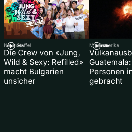
Neue Staffel
Mittelamerika
1 Min
1 Min
Die Crew von «Jung,
Vulkanausb
Wild & Sexy: Refilled»
Guatemala:
macht Bulgarien
Personen in
unsicher
gebracht