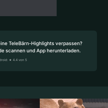
eine TeleBärn-Highlights verpassen?
de scannen und App herunterladen.
roid: ★ 4.4 von 5