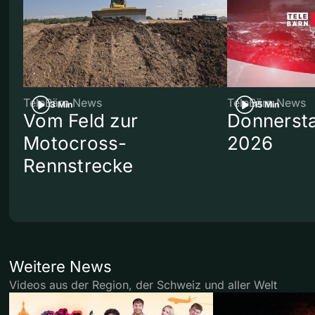
TeleBärn News
TeleBärn News
3 Min
15 Min
Vom Feld zur
Donnersta
Motocross-
2026
Rennstrecke
Weitere News
Videos aus der Region, der Schweiz und aller Welt