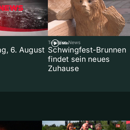
TeleBärn News
2 Min
g, 6. August
Schwingfest-Brunnen
findet sein neues
Zuhause