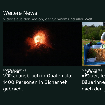
Weitere News
Videos aus der Region, der Schweiz und aller Welt
Mittelamerika
Neue Staffel
1 Min
1 Min
Vulkanausbruch in Guatemala:
«Bauer, l
1400 Personen in Sicherheit
Bäuerinne
gebracht
nach der 