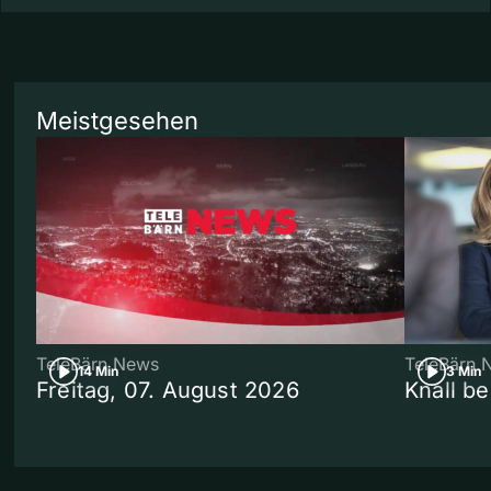
Meistgesehen
TeleBärn News
TeleBärn 
14 Min
3 Min
Freitag, 07. August 2026
Knall b