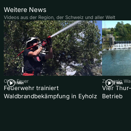
Weitere News
Videos aus der Region, der Schweiz und aller Welt
Ohne Feuer
Zu wenig Wa
1 Min
2 Min
Feuerwehr trainiert
Vier Thur
Waldbrandbekämpfung in Eyholz
Betrieb