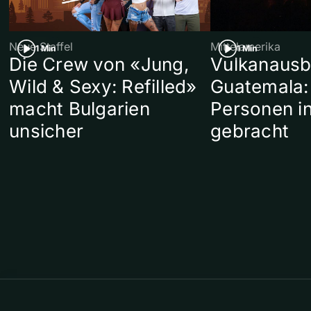
Neue Staffel
Mittelamerika
1 Min
1 Min
Die Crew von «Jung,
Vulkanausb
Wild & Sexy: Refilled»
Guatemala:
macht Bulgarien
Personen in
unsicher
gebracht