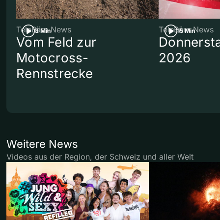
TeleBärn News
TeleBärn News
3 Min
15 Min
Vom Feld zur
Donnersta
Motocross-
2026
Rennstrecke
Weitere News
Videos aus der Region, der Schweiz und aller Welt