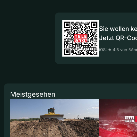
Sie wollen k
Jetzt QR-Co
iOS: ★ 4.5 von 5
And
Meistgesehen