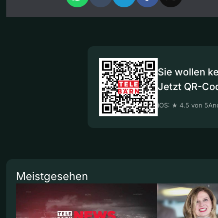
Sie wollen k
Jetzt QR-Co
iOS: ★ 4.5 von 5
And
Meistgesehen