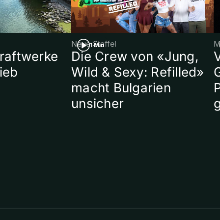
Neue Staffel
M
1 Min
raftwerke
Die Crew von «Jung,
ieb
Wild & Sexy: Refilled»
macht Bulgarien
P
unsicher