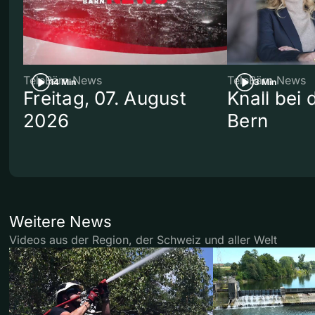
TeleBärn News
TeleBärn News
14 Min
3 Min
Freitag, 07. August
Knall bei
2026
Bern
Weitere News
Videos aus der Region, der Schweiz und aller Welt