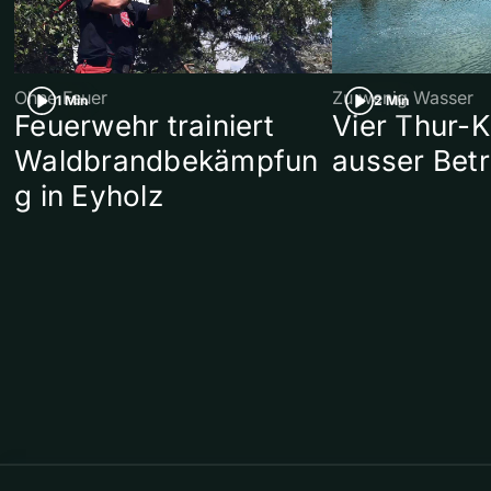
Ohne Feuer
Zu wenig Wasser
1 Min
2 Min
Feuerwehr trainiert
Vier Thur-K
Waldbrandbekämpfun
ausser Betr
g in Eyholz