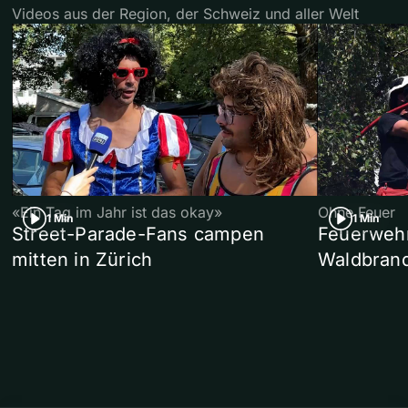
Videos aus der Region, der Schweiz und aller Welt
«Ein Tag im Jahr ist das okay»
Ohne Feuer
1 Min
1 Min
Street-Parade-Fans campen
Feuerwehr 
mitten in Zürich
Waldbrand