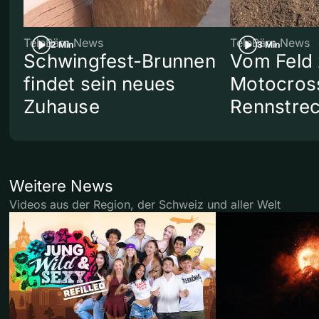
TeleBärn News
TeleBärn News
2 Min
3 Min
Schwingfest-Brunnen
Vom Feld 
findet sein neues
Motocros
Zuhause
Rennstre
Weitere News
Videos aus der Region, der Schweiz und aller Welt