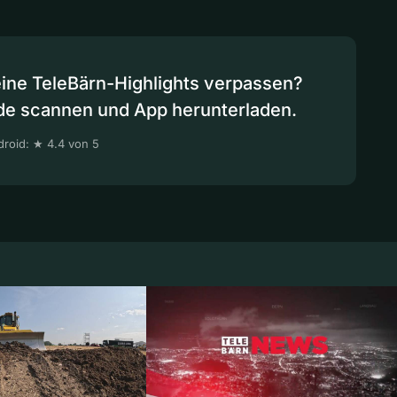
eine TeleBärn-Highlights verpassen?
de scannen und App herunterladen.
roid: ★ 4.4 von 5