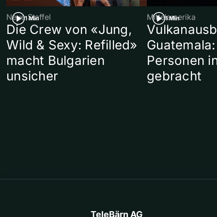
Neue Staffel
Mittelamerika
1 Min
1 Min
Die Crew von «Jung,
Vulkanausb
Wild & Sexy: Refilled»
Guatemala:
macht Bulgarien
Personen in
unsicher
gebracht
TeleBärn AG