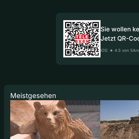
Sie wollen k
Jetzt QR-Co
iOS: ★ 4.5 von 5
And
Meistgesehen