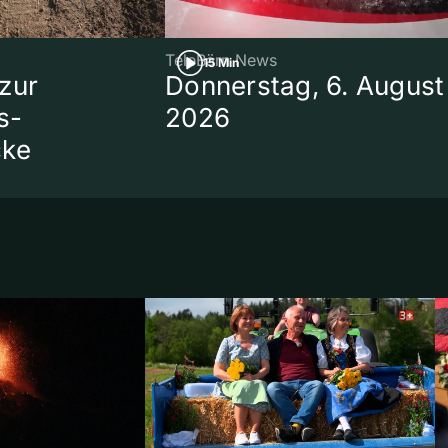
TeleBärn News
15 Min
zur
Donnerstag, 6. August
s-
2026
cke