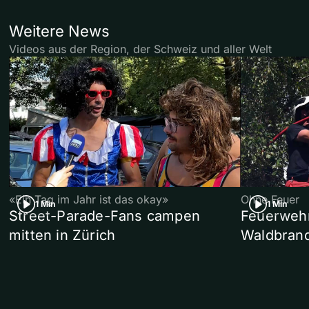
Weitere News
Videos aus der Region, der Schweiz und aller Welt
«Ein Tag im Jahr ist das okay»
Ohne Feuer
1 Min
1 Min
Street-Parade-Fans campen
Feuerwehr 
mitten in Zürich
Waldbrand