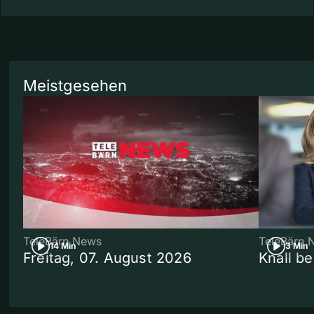
Meistgesehen
TeleBärn News
TeleBärn 
14 Min
3 Min
Freitag, 07. August 2026
Knall b