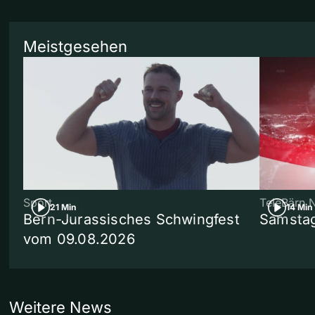
Meistgesehen
Sport
TeleBärn 
21 Min
14 Min
Bern-Jurassisches Schwingfest
Samstag
vom 09.08.2026
Weitere News