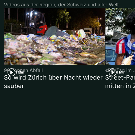
Videos aus der Region, der Schweiz und aller Welt
90 Tonnen Abfall
«Ein Tag im 
1 Min
1 Min
So wird Zürich über Nacht wieder
Street-P
sauber
mitten in 