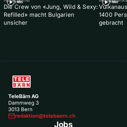
Neue Staffel
Mittelamerik
1 Min
1 Min
Die Crew von «Jung, Wild & Sexy:
Vulkanaus
Refilled» macht Bulgarien
1400 Pers
unsicher
gebracht
TeleBärn AG
Dammweg 3
3013 Bern
redaktion@telebaern.ch
Jobs