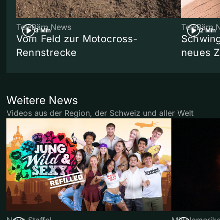
TeleBärn News
TeleBärn 
3 Min
2 Min
Vom Feld zur Motocross-
Schwing
Rennstrecke
neues 
Weitere News
Videos aus der Region, der Schweiz und aller Welt