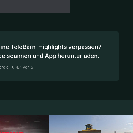
eine TeleBärn-Highlights verpassen?
de scannen und App herunterladen.
roid: ★ 4.4 von 5