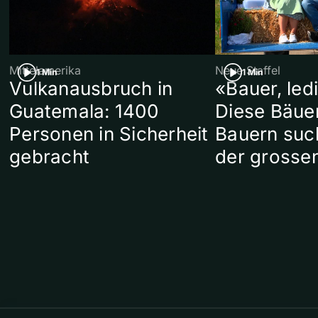
Mittelamerika
Neue Staffel
1 Min
1 Min
Vulkanausbruch in
«Bauer, led
Guatemala: 1400
Diese Bäue
Personen in Sicherheit
Bauern suc
gebracht
der grosse