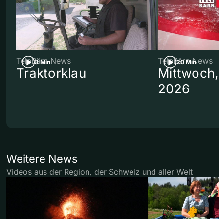
TeleBärn News
TeleBärn News
3 Min
20 Min
Traktorklau
Mittwoch,
2026
Weitere News
Videos aus der Region, der Schweiz und aller Welt