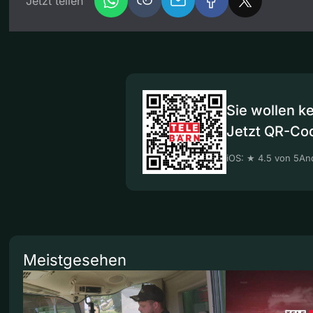
Jetzt teilen
Sie wollen k
Jetzt QR-Co
iOS: ★ 4.5 von 5
And
Meistgesehen