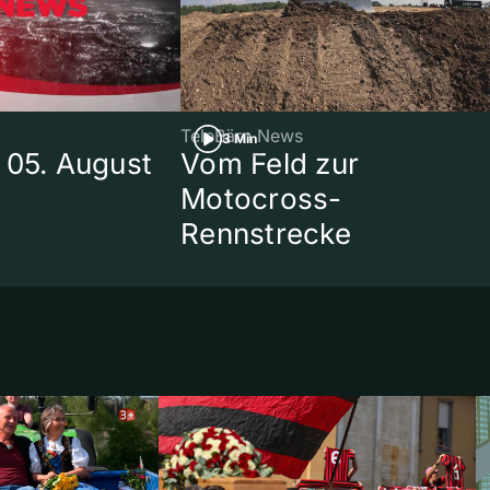
TeleBärn News
3 Min
 05. August
Vom Feld zur
Motocross-
Rennstrecke