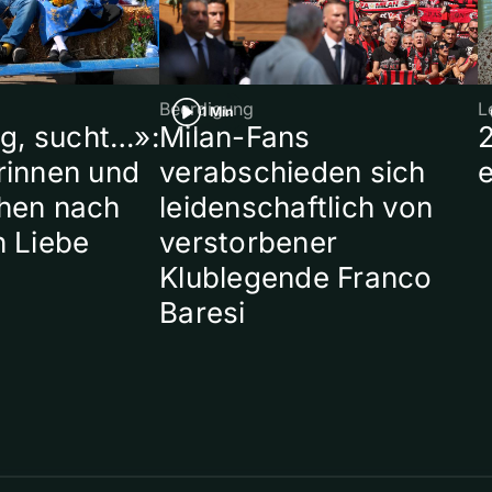
Beerdigung
L
1 Min
ig, sucht…»:
Milan-Fans
rinnen und
verabschieden sich
hen nach
leidenschaftlich von
n Liebe
verstorbener
Klublegende Franco
Baresi