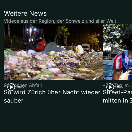
Weitere News
Videos aus der Region, der Schweiz und aller Welt
90 Tonnen Abfall
«Ein Tag im 
1 Min
1 Min
So wird Zürich über Nacht wieder
Street-P
sauber
mitten in 