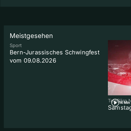
Meistgesehen
Sport
Bern-Jurassisches Schwingfest
vom 09.08.2026
TeleBärn 
14 Min
Samstag