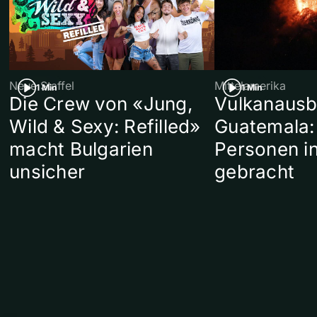
Neue Staffel
Mittelamerika
1 Min
1 Min
Die Crew von «Jung,
Vulkanausb
Wild & Sexy: Refilled»
Guatemala:
macht Bulgarien
Personen in
unsicher
gebracht