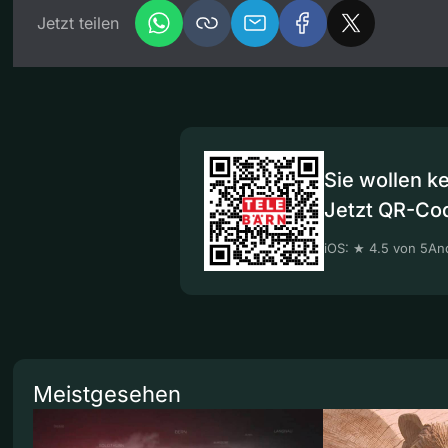
Jetzt teilen
Sie wollen k
Jetzt QR-Co
iOS: ★ 4.5 von 5
And
Meistgesehen