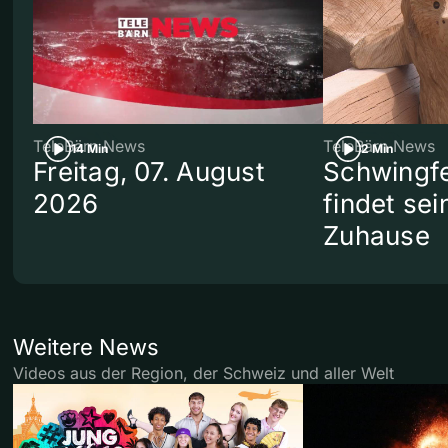
TeleBärn News
TeleBärn News
14 Min
2 Min
Freitag, 07. August
Schwingf
2026
findet se
Zuhause
Weitere News
Videos aus der Region, der Schweiz und aller Welt