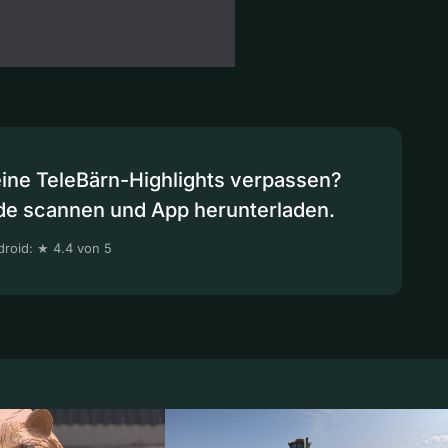
eine TeleBärn-Highlights verpassen?
de scannen und App herunterladen.
roid: ★ 4.4 von 5