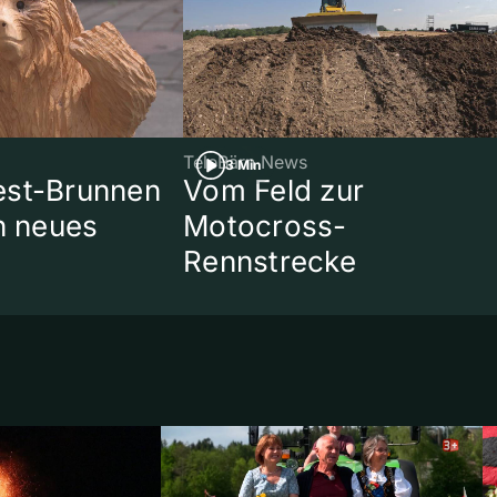
TeleBärn News
3 Min
est-Brunnen
Vom Feld zur
in neues
Motocross-
Rennstrecke