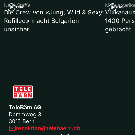
Neue Staffel
Mittelamerik
1 Min
1 Min
Die Crew von «Jung, Wild & Sexy:
Vulkanaus
Refilled» macht Bulgarien
1400 Pers
unsicher
gebracht
TeleBärn AG
Dammweg 3
3013 Bern
redaktion@telebaern.ch