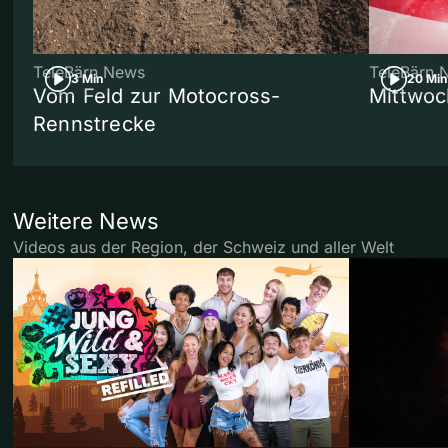
TeleBärn News
TeleBärn 
3 Min
20 Min
Vom Feld zur Motocross-
Mittwoc
Rennstrecke
Weitere News
Videos aus der Region, der Schweiz und aller Welt