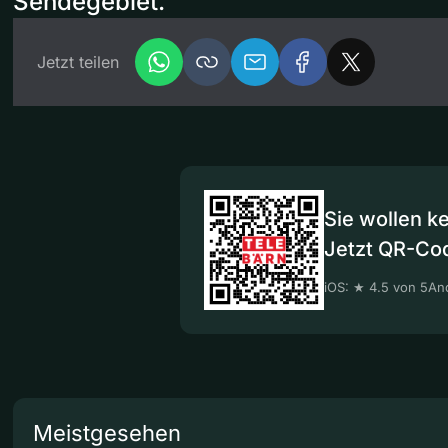
Sendegebiet.
Jetzt teilen
Sie wollen k
Jetzt QR-Co
iOS: ★ 4.5 von 5
And
Meistgesehen