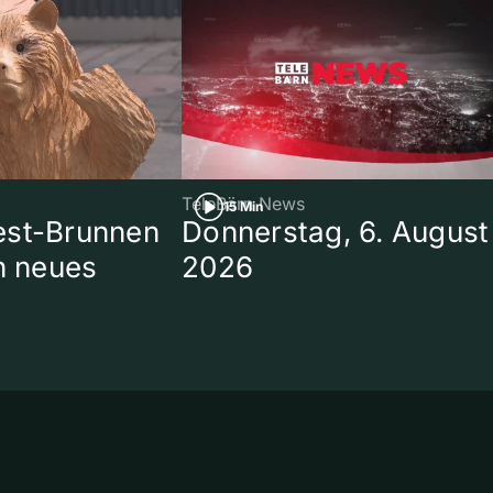
TeleBärn News
15 Min
est-Brunnen
Donnerstag, 6. August
in neues
2026