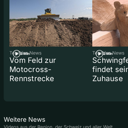
TeleBärn News
TeleBärn News
3 Min
2 Min
Vom Feld zur
Schwingf
Motocross-
findet se
Rennstrecke
Zuhause
Weitere News
Videos aus der Region, der Schweiz und aller Welt