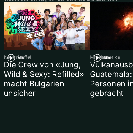
Neue Staffel
Mittelamerika
1 Min
1 Min
Die Crew von «Jung,
Vulkanausb
Wild & Sexy: Refilled»
Guatemala:
macht Bulgarien
Personen in
unsicher
gebracht