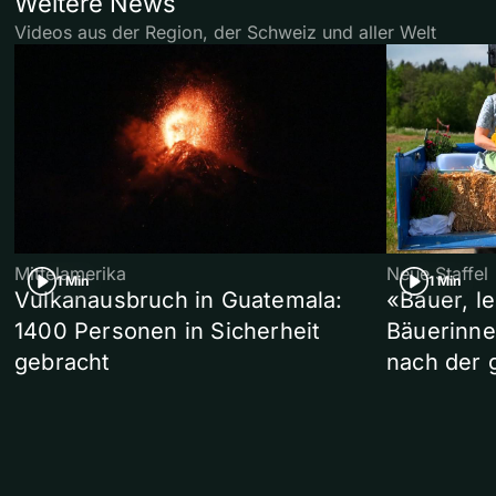
Weitere News
Videos aus der Region, der Schweiz und aller Welt
Mittelamerika
Neue Staffel
1 Min
1 Min
Vulkanausbruch in Guatemala:
«Bauer, l
1400 Personen in Sicherheit
Bäuerinne
gebracht
nach der 