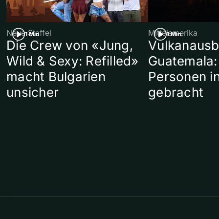
Neue Staffel
Mittelamerika
1 Min
1 Min
Die Crew von «Jung,
Vulkanausb
Wild & Sexy: Refilled»
Guatemala:
macht Bulgarien
Personen in
unsicher
gebracht