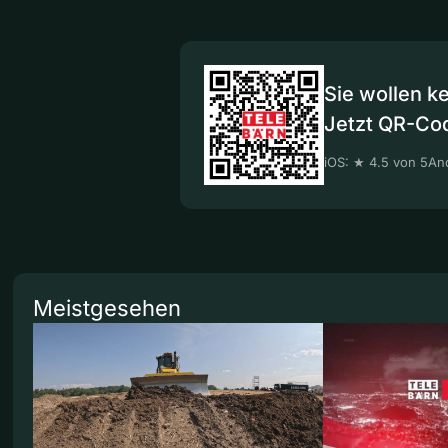
Sie wollen k
Jetzt QR-Co
iOS: ★ 4.5 von 5
And
Meistgesehen