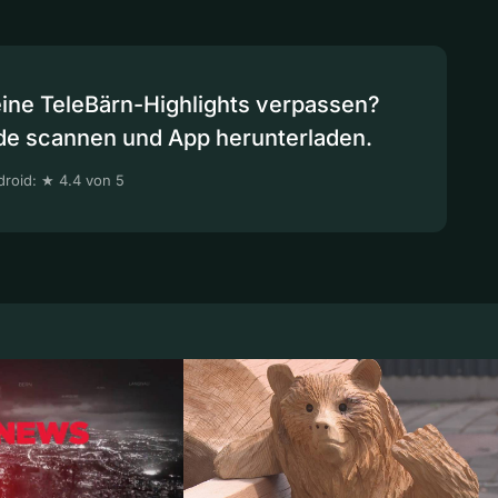
eine TeleBärn-Highlights verpassen?
de scannen und App herunterladen.
roid: ★ 4.4 von 5