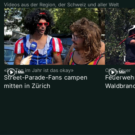
Videos aus der Region, der Schweiz und aller Welt
«Ein Tag im Jahr ist das okay»
Ohne Feuer
1 Min
1 Min
Street-Parade-Fans campen
Feuerwehr 
mitten in Zürich
Waldbrand