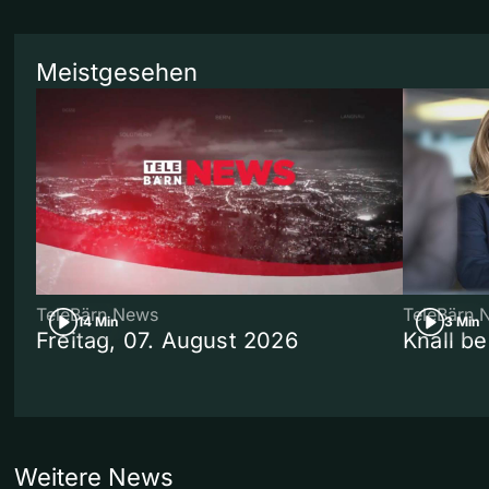
Meistgesehen
TeleBärn News
TeleBärn 
14 Min
3 Min
Freitag, 07. August 2026
Knall b
Weitere News