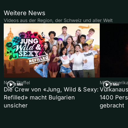
Weitere News
Videos aus der Region, der Schweiz und aller Welt
Neue Staffel
Mittelamerik
1 Min
1 Min
Die Crew von «Jung, Wild & Sexy:
Vulkanaus
Refilled» macht Bulgarien
1400 Pers
unsicher
gebracht