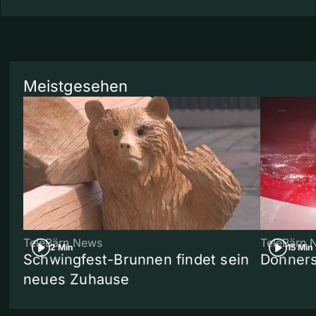
Meistgesehen
TeleBärn News
TeleBärn 
2 Min
15 Min
Schwingfest-Brunnen findet sein
Donners
neues Zuhause