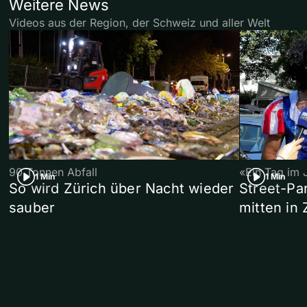
Weitere News
Videos aus der Region, der Schweiz und aller Welt
90 Tonnen Abfall
«Ein Tag im 
1 Min
1 Min
So wird Zürich über Nacht wieder
Street-P
sauber
mitten in 