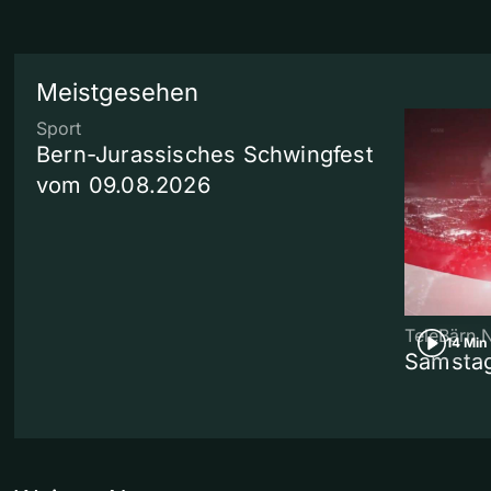
Meistgesehen
Sport
Bern-Jurassisches Schwingfest
vom 09.08.2026
TeleBärn 
14 Min
Samstag