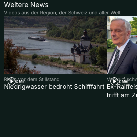
Weitere News
Videos aus der Region, der Schweiz und aller Welt
Rhein vor dem Stillstand
Vorwurf sch
2 Min
2 Min
Niedrigwasser bedroht Schifffahrt
Ex-Raiffe
trifft am 