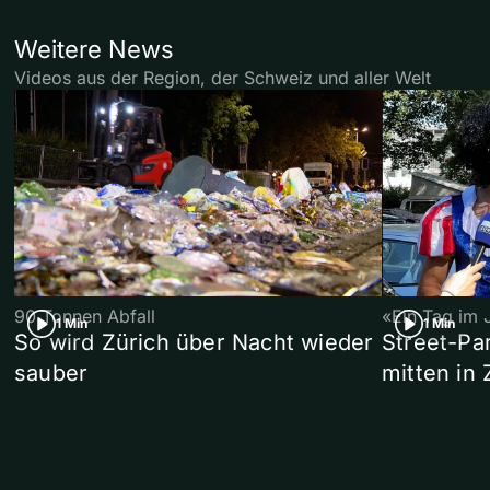
Weitere News
Videos aus der Region, der Schweiz und aller Welt
90 Tonnen Abfall
«Ein Tag im 
1 Min
1 Min
So wird Zürich über Nacht wieder
Street-P
sauber
mitten in 