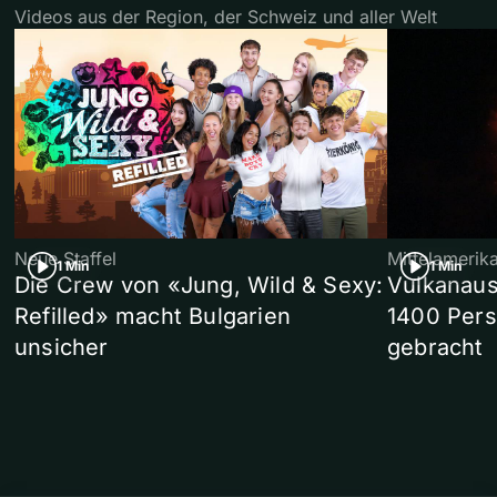
Videos aus der Region, der Schweiz und aller Welt
Neue Staffel
Mittelamerik
1 Min
1 Min
Die Crew von «Jung, Wild & Sexy:
Vulkanaus
Refilled» macht Bulgarien
1400 Pers
unsicher
gebracht