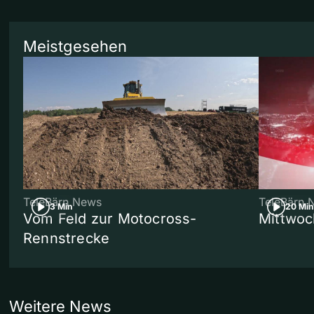
Meistgesehen
TeleBärn News
TeleBärn 
3 Min
20 Min
Vom Feld zur Motocross-
Mittwoc
Rennstrecke
Weitere News