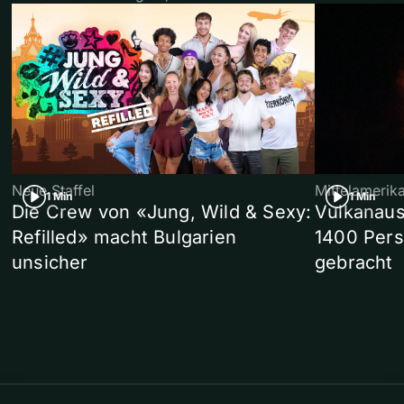
Neue Staffel
Mittelamerik
1 Min
1 Min
Die Crew von «Jung, Wild & Sexy:
Vulkanaus
Refilled» macht Bulgarien
1400 Pers
unsicher
gebracht