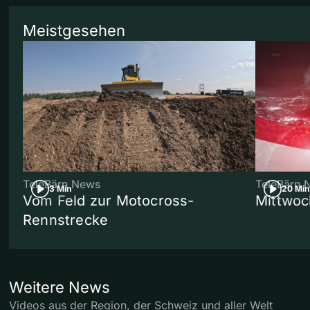
Meistgesehen
TeleBärn News
TeleBärn 
3 Min
20 Min
Vom Feld zur Motocross-
Mittwoc
Rennstrecke
Weitere News
Videos aus der Region, der Schweiz und aller Welt