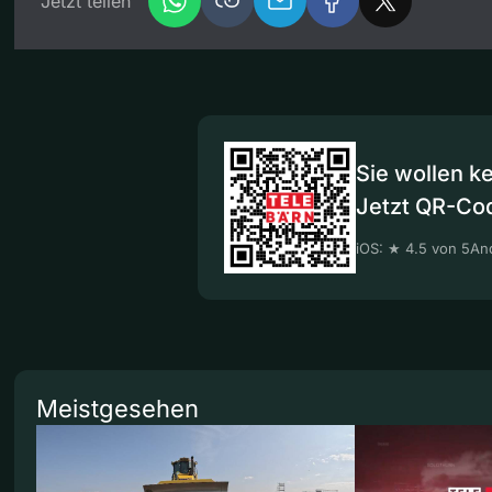
Jetzt teilen
Sie wollen k
Jetzt QR-Co
iOS: ★ 4.5 von 5
And
Meistgesehen