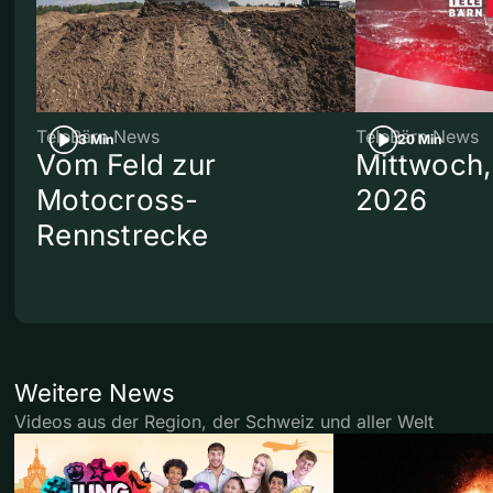
TeleBärn News
TeleBärn News
3 Min
20 Min
Vom Feld zur
Mittwoch,
Motocross-
2026
Rennstrecke
Weitere News
Videos aus der Region, der Schweiz und aller Welt