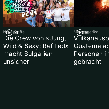
Neue Staffel
Mittelamerika
1 Min
1 Min
Die Crew von «Jung,
Vulkanausb
Wild & Sexy: Refilled»
Guatemala:
macht Bulgarien
Personen in
unsicher
gebracht