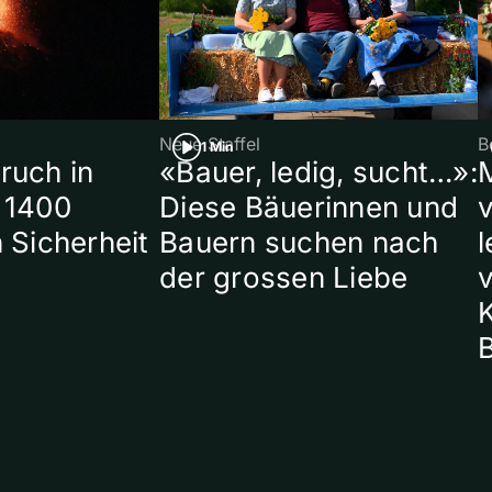
Neue Staffel
B
1 Min
ruch in
«Bauer, ledig, sucht…»:
 1400
Diese Bäuerinnen und
 Sicherheit
Bauern suchen nach
l
der grossen Liebe