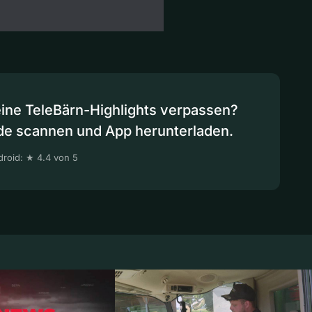
eine TeleBärn-Highlights verpassen?
de scannen und App herunterladen.
roid: ★ 4.4 von 5