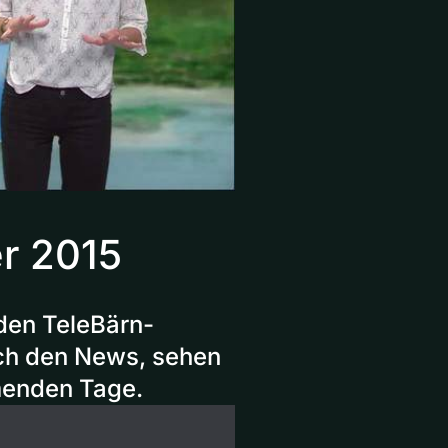
r 2015
den TeleBärn-
ach den News, sehen
menden Tage.