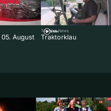
TeleBärn News
3 Min
 05. August
Traktorklau