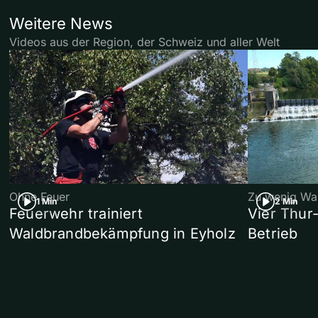
Weitere News
Videos aus der Region, der Schweiz und aller Welt
Ohne Feuer
Zu wenig Wa
1 Min
2 Min
Feuerwehr trainiert
Vier Thur
Waldbrandbekämpfung in Eyholz
Betrieb