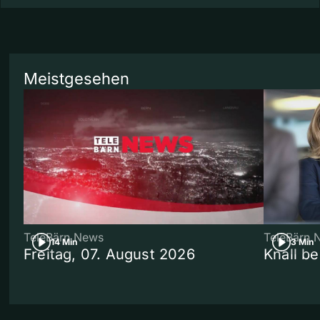
Meistgesehen
TeleBärn News
TeleBärn 
14 Min
3 Min
Freitag, 07. August 2026
Knall b