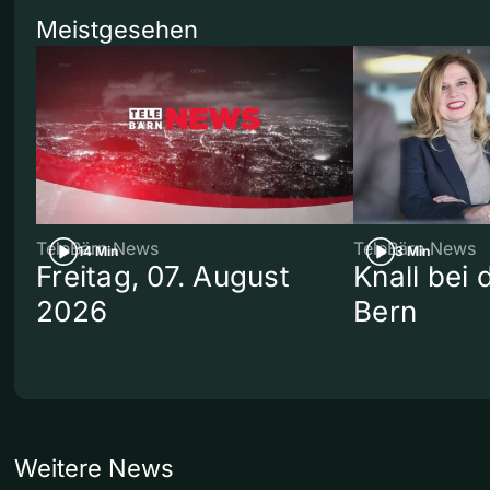
Meistgesehen
TeleBärn News
TeleBärn News
14 Min
3 Min
Freitag, 07. August
Knall bei
2026
Bern
Weitere News