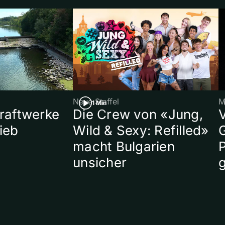
Neue Staffel
M
1 Min
raftwerke
Die Crew von «Jung,
ieb
Wild & Sexy: Refilled»
macht Bulgarien
P
unsicher