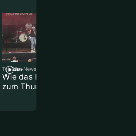
TeleBärn News
TeleBärn News
3 Min
3 Min
Wie das Brügglifest
Vom Feld zu
zum Thunfest wurde
Motocross-
Rennstreck