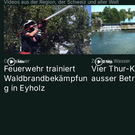
Videos aus der Region, der Schweiz und aller Welt
Ohne Feuer
Zu wenig Wasser
1 Min
2 Min
Feuerwehr trainiert
Vier Thur-K
Waldbrandbekämpfun
ausser Betr
g in Eyholz