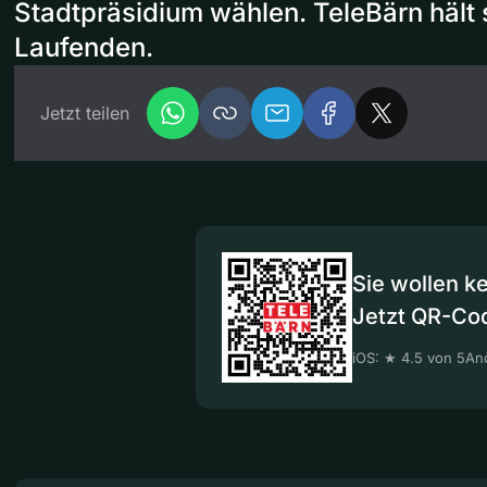
Stadtpräsidium wählen. TeleBärn hält 
Laufenden.
Jetzt teilen
Sie wollen k
Jetzt QR-Co
iOS: ★ 4.5 von 5
And