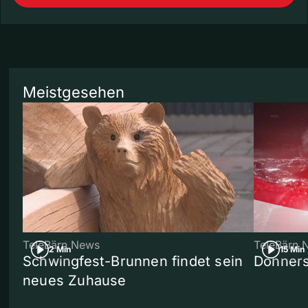
Meistgesehen
TeleBärn News
TeleBärn 
2 Min
15 Min
Schwingfest-Brunnen findet sein
Donners
neues Zuhause