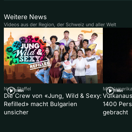
Weitere News
Videos aus der Region, der Schweiz und aller Welt
Neue Staffel
Mittelamerik
1 Min
1 Min
Die Crew von «Jung, Wild & Sexy:
Vulkanaus
Refilled» macht Bulgarien
1400 Pers
unsicher
gebracht