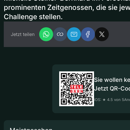
prominenten Zeitgenossen, die sie jewe
Challenge stellen.
Jetzt teilen
Sie wollen k
Jetzt QR-Co
iOS: ★ 4.5 von 5
And