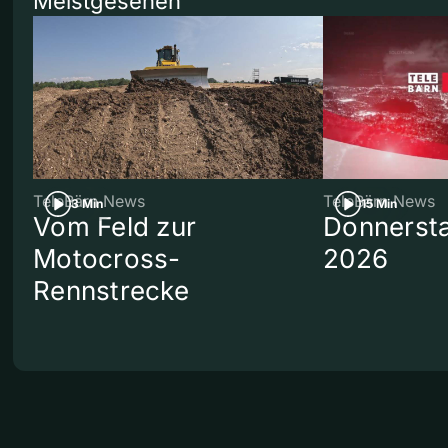
Meistgesehen
TeleBärn News
TeleBärn News
3 Min
15 Min
Vom Feld zur
Donnersta
Motocross-
2026
Rennstrecke