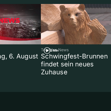
TeleBärn News
2 Min
g, 6. August
Schwingfest-Brunnen
findet sein neues
Zuhause