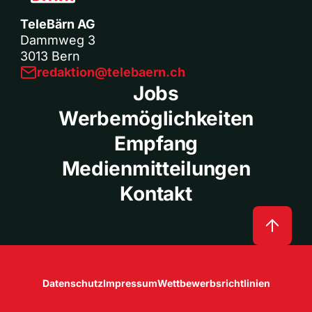
TeleBärn AG
Dammweg 3
3013 Bern
redaktion@telebaern.ch
Jobs
Werbemöglichkeiten
Empfang
Medienmitteilungen
Kontakt
Datenschutz
Impressum
Wettbewerbsrichtlinien