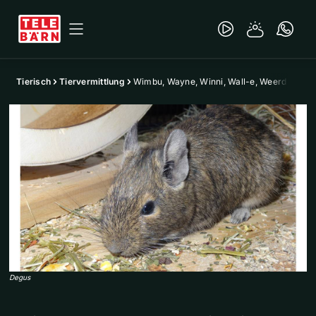
Tierisch
Tiervermittlung
Wimbu, Wayne, Winni, Wall-e, Weerd
Degus