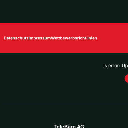
Datenschutz
Impressum
Wettbewerbsrichtlinien
js error: U
TeleBärn AG