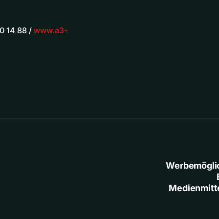
0 14 88 /
www.a3-
Werbemögli
Medienmitt