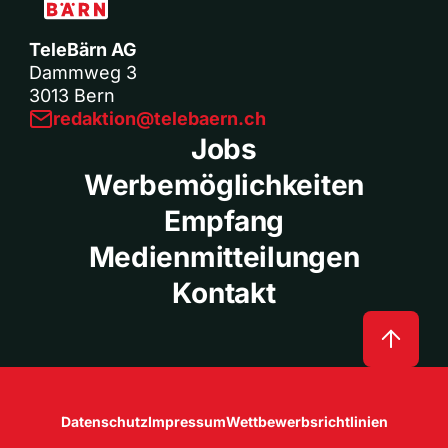
TeleBärn AG
Dammweg 3
3013 Bern
redaktion@telebaern.ch
Jobs
Werbemöglichkeiten
Empfang
Medienmitteilungen
Kontakt
Datenschutz
Impressum
Wettbewerbsrichtlinien