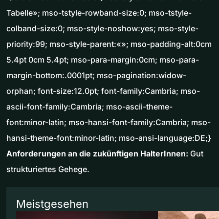
Tabelle»; mso-tstyle-rowband-size:0; mso-tstyle-
colband-size:0; mso-style-noshow:yes; mso-style-
priority:99; mso-style-parent:«»; mso-padding-alt:0cm
5.4pt 0cm 5.4pt; mso-para-margin:0cm; mso-para-
margin-bottom:.0001pt; mso-pagination:widow-
orphan; font-size:12.0pt; font-family:Cambria; mso-
ascii-font-family:Cambria; mso-ascii-theme-
font:minor-latin; mso-hansi-font-family:Cambria; mso-
hansi-theme-font:minor-latin; mso-ansi-language:DE;}
Anforderungen an die zukünftigen HalterInnen:
Gut
strukturiertes Gehege.
Meistgesehen