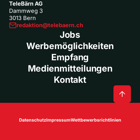
TeleBärn AG
Dammweg 3
3013 Bern
redaktion@telebaern.ch
Jobs
Werbemöglichkeiten
Empfang
Medienmitteilungen
Kontakt
Datenschutz
Impressum
Wettbewerbsrichtlinien