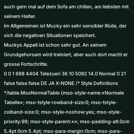
auch gern mal auf dem Sofa am chillen, am liebsten mit
seinem Halter.
Im Allgemeinen ist Mucky ein sehr sensibler Rüde, der
sich die negativen Situationen speichert.
Muckys Appell ist schon sehr gut. An seinem
Grundgehorsam wird trainiert, aber auch dort macht er
grosse Fortschritte.
0 0 1 698 4404 Telezueri 36 10 5092 14.0 Normal 0 21
false false false DE JA X-NONE /* Style Definitions
*/table.MsoNormalTable {mso-style-name:«Normale
Tabelle»; mso-tstyle-rowband-size:0; mso-tstyle-
colband-size:0; mso-style-noshow:yes; mso-style-
priority:99; mso-style-parent:«»; mso-padding-alt:0cm
5.4pt 0cm 5.4pt; mso-para-margin:0cm; mso-para-