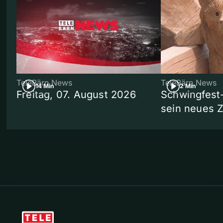
TeleBärn News
TeleBärn News
14 Min
2 Min
Freitag, 07. August 2026
Schwingfest
sein neues 