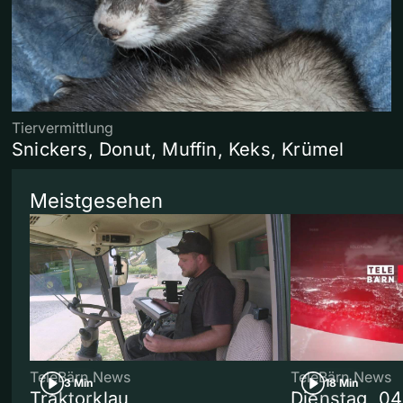
Tiervermittlung
Snickers, Donut, Muffin, Keks, Krümel
Meistgesehen
TeleBärn News
TeleBärn News
3 Min
18 Min
Traktorklau
Dienstag, 0