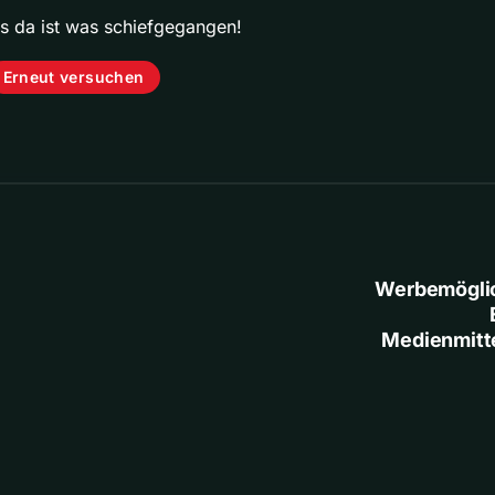
ps da ist was schiefgegangen!
Erneut versuchen
Werbemögli
Medienmitt