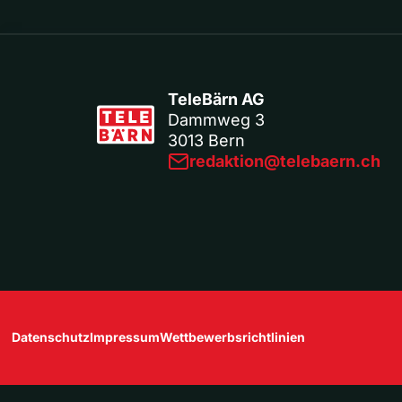
TeleBärn AG
Dammweg 3
3013 Bern
redaktion@telebaern.ch
Datenschutz
Impressum
Wettbewerbsrichtlinien