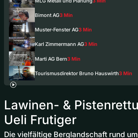
MLG Metall und Planung
3 Min
Bimont AG
3 Min
Muster-Fenster AG
3 Min
Karl Zimmermann AG
3 Min
Marti AG Bern
3 Min
Tourismusdirektor Bruno Hauswirth
3 Min
Lawinen- & Pistenrett
Ueli Frutiger
Die vielfältige Berglandschaft rund um 