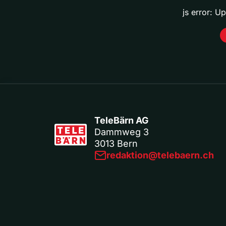
js error: U
TeleBärn AG
Dammweg 3
3013 Bern
redaktion@telebaern.ch