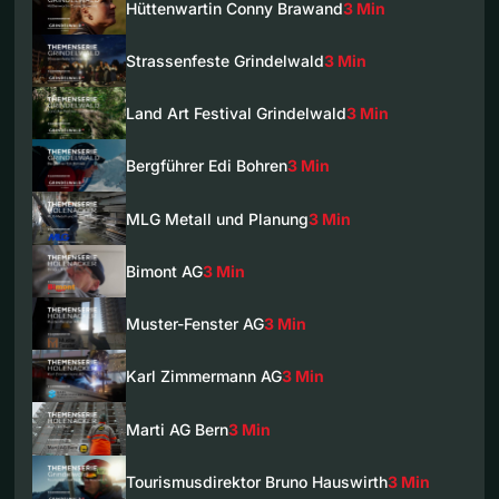
Hüttenwartin Conny Brawand
3 Min
Strassenfeste Grindelwald
3 Min
Land Art Festival Grindelwald
3 Min
Bergführer Edi Bohren
3 Min
MLG Metall und Planung
3 Min
Bimont AG
3 Min
Muster-Fenster AG
3 Min
Karl Zimmermann AG
3 Min
Marti AG Bern
3 Min
Tourismusdirektor Bruno Hauswirth
3 Min