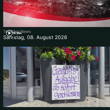
TeleBärn News
14 Min
Samstag, 08. August 2026