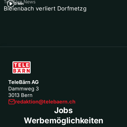
TeleBärn News
3 Min
Bleienbach verliert Dorfmetzg
TeleBärn AG
Dammweg 3
3013 Bern
redaktion@telebaern.ch
Jobs
Werbemöglichkeiten