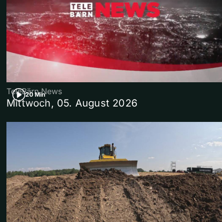
TeleBärn News
20 Min
Mittwoch, 05. August 2026