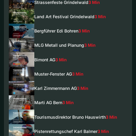
Strassenfeste Grindelwald
3 Min
Land Art Festival Grindelwald
3 Min
Bergführer Edi Bohren
3 Min
MLG Metall und Planung
3 Min
Bimont AG
3 Min
Muster-Fenster AG
3 Min
Karl Zimmermann AG
3 Min
Marti AG Bern
3 Min
Tourismusdirektor Bruno Hauswirth
3 Min
Pistenrettungschef Karl Balmer
3 Min