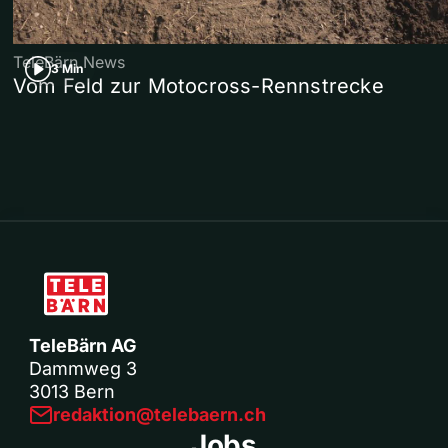
TeleBärn News
3 Min
Vom Feld zur Motocross-Rennstrecke
TeleBärn AG
Dammweg 3
3013 Bern
redaktion@telebaern.ch
Jobs