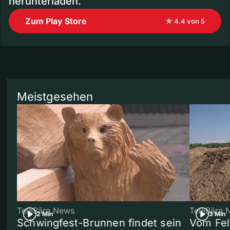
herunterladen.
Zum Play Store
★ 4.4 von 5
Meistgesehen
TeleBärn News
TeleBärn 
2 Min
3 Min
Schwingfest-Brunnen findet sein
Vom Fel