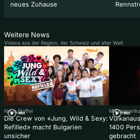
neues Zuhause
Rennstr
Weitere News
Videos aus der Region, der Schweiz und aller Welt
Neue Staffel
Mittelamerik
1 Min
1 Min
Die Crew von «Jung, Wild & Sexy:
Vulkanaus
Refilled» macht Bulgarien
1400 Pers
unsicher
gebracht