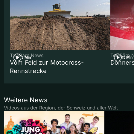
TeleBärn News
TeleBärn 
3 Min
15 Min
Vom Feld zur Motocross-
Donners
Rennstrecke
Weitere News
Videos aus der Region, der Schweiz und aller Welt