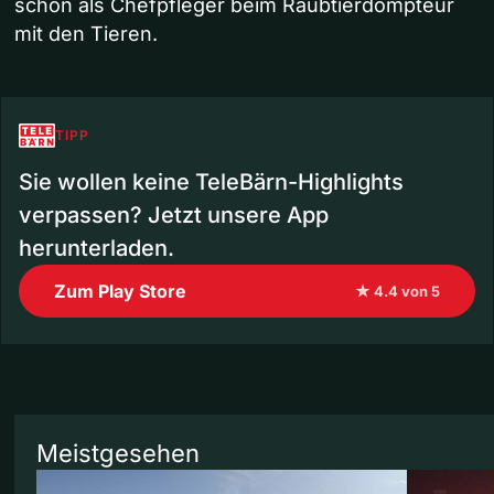
schon als Chefpfleger beim Raubtierdompteur
mit den Tieren.
TIPP
Sie wollen keine TeleBärn-Highlights
verpassen? Jetzt unsere App
herunterladen.
Zum Play Store
★ 4.4 von 5
Meistgesehen