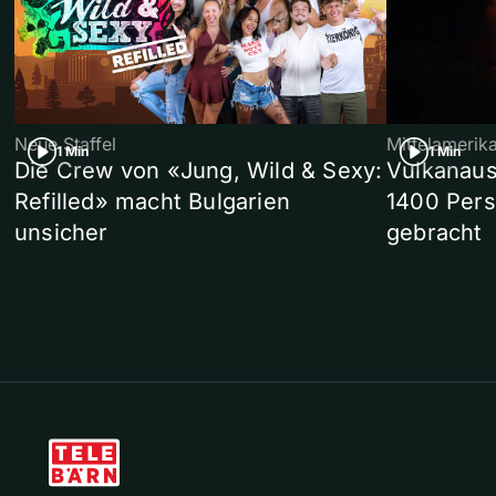
Neue Staffel
Mittelamerik
1 Min
1 Min
Die Crew von «Jung, Wild & Sexy:
Vulkanaus
Refilled» macht Bulgarien
1400 Pers
unsicher
gebracht