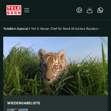
TeleBärn Special
Teil 3: Neuer Chef für René Stricklers Raubkatzen
WIEDERGABELISTE