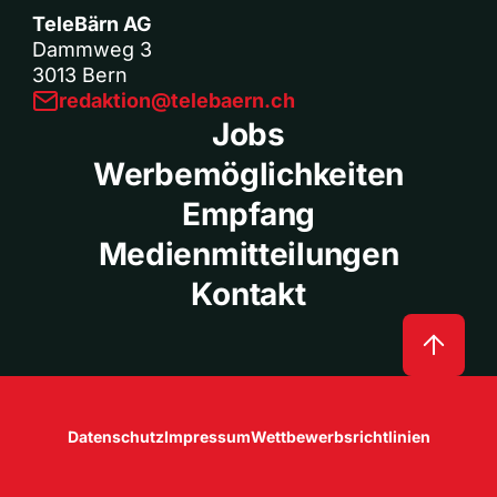
TeleBärn AG
Dammweg 3
3013 Bern
redaktion@telebaern.ch
Jobs
Werbemöglichkeiten
Empfang
Medienmitteilungen
Kontakt
Datenschutz
Impressum
Wettbewerbsrichtlinien