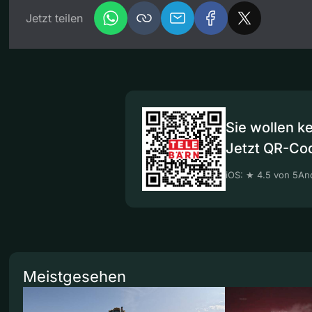
Jetzt teilen
Sie wollen k
Jetzt QR-Co
iOS: ★ 4.5 von 5
And
Meistgesehen