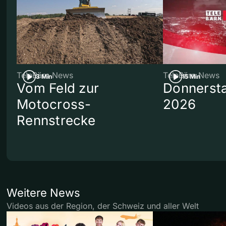
TeleBärn News
TeleBärn News
3 Min
15 Min
Vom Feld zur
Donnersta
Motocross-
2026
Rennstrecke
Weitere News
Videos aus der Region, der Schweiz und aller Welt