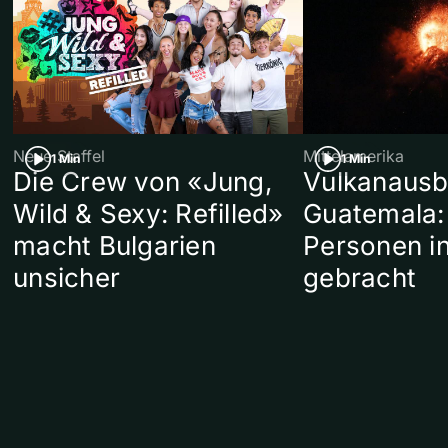
Neue Staffel
Mittelamerika
1 Min
1 Min
Die Crew von «Jung,
Vulkanausb
Wild & Sexy: Refilled»
Guatemala:
macht Bulgarien
Personen in
unsicher
gebracht