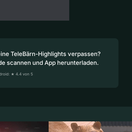
eine TeleBärn-Highlights verpassen?
de scannen und App herunterladen.
roid: ★ 4.4 von 5