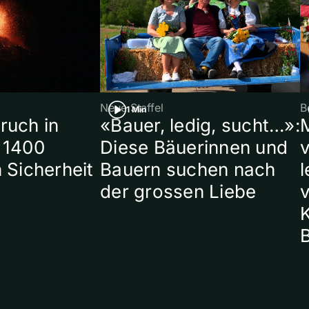
Neue Staffel
B
1 Min
ruch in
«Bauer, ledig, sucht…»:
 1400
Diese Bäuerinnen und
 Sicherheit
Bauern suchen nach
l
der grossen Liebe