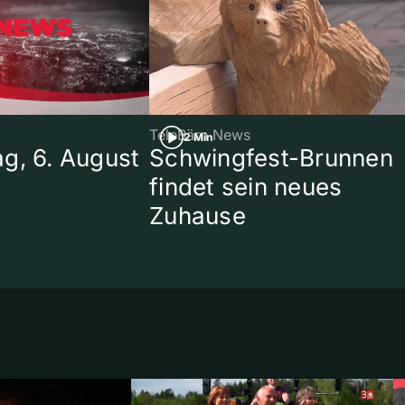
TeleBärn News
2 Min
g, 6. August
Schwingfest-Brunnen
findet sein neues
Zuhause