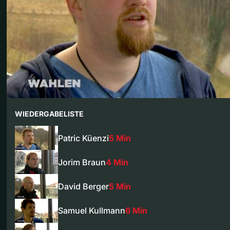
WIEDERGABELISTE
Patric Küenzi
5 Min
Jorim Braun
4 Min
David Berger
5 Min
Samuel Kullmann
6 Min