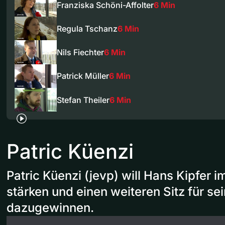
Franziska Schöni-Affolter
6 Min
Regula Tschanz
6 Min
Nils Fiechter
6 Min
Patrick Müller
6 Min
Stefan Theiler
6 Min
Patric Küenzi
Patric Küenzi (jevp) will Hans Kipfer 
stärken und einen weiteren Sitz für se
dazugewinnen.