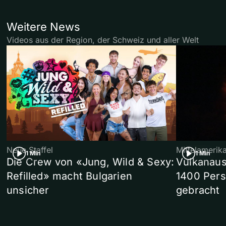
Weitere News
Videos aus der Region, der Schweiz und aller Welt
Neue Staffel
Mittelamerik
1 Min
1 Min
Die Crew von «Jung, Wild & Sexy:
Vulkanaus
Refilled» macht Bulgarien
1400 Pers
unsicher
gebracht