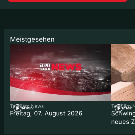
Meistgesehen
TeleBärn News
TeleBärn 
14 Min
2 Min
Freitag, 07. August 2026
Schwing
neues 