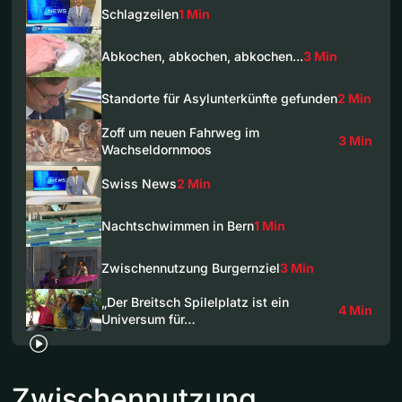
Schlagzeilen
1 Min
Abkochen, abkochen, abkochen...
3 Min
Standorte für Asylunterkünfte gefunden
2 Min
Zoff um neuen Fahrweg im
3 Min
Wachseldornmoos
Swiss News
2 Min
Nachtschwimmen in Bern
1 Min
Zwischennutzung Burgernziel
3 Min
„Der Breitsch Spilelplatz ist ein
4 Min
Universum für…
Zwischennutzung