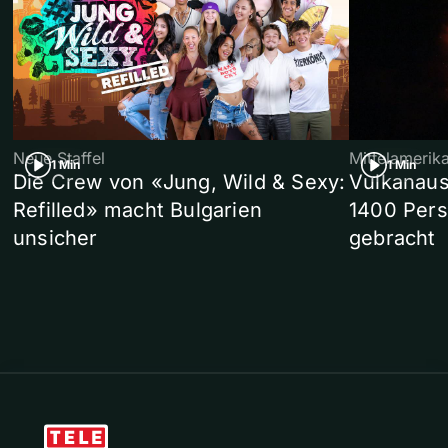
Neue Staffel
Mittelamerik
1 Min
1 Min
Die Crew von «Jung, Wild & Sexy:
Vulkanaus
Refilled» macht Bulgarien
1400 Pers
unsicher
gebracht