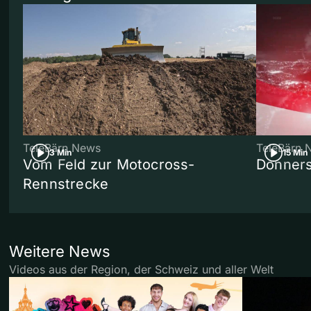
TeleBärn News
TeleBärn 
3 Min
15 Min
Vom Feld zur Motocross-
Donners
Rennstrecke
Weitere News
Videos aus der Region, der Schweiz und aller Welt